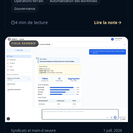
Operations terrain
Automatisation des workflows
Gouvernance
4
min de lecture
Lire la note
Syndicats et main-d oeuvre
1 juill. 2026