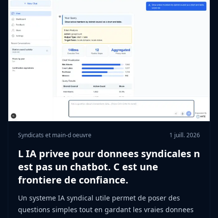
Syndicats et main-d oeuvre
1 juill. 2026
L IA privee pour donnees syndicales n
est pas un chatbot. C est une
frontiere de confiance.
Un systeme IA syndical utile permet de poser des
questions simples tout en gardant les vraies donnees