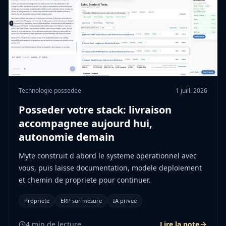
Technologie possedee
1 juill. 2026
Posseder votre stack: livraison
accompagnee aujourd hui,
autonomie demain
Myte construit d abord le systeme operationnel avec
vous, puis laisse documentation, modele deploiement
et chemin de propriete pour continuer.
Propriete
ERP sur mesure
IA privee
4
min de lecture
Lire la note