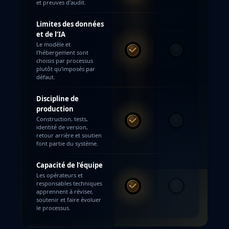
et preuves d’audit.
Limites des données
et de l’IA
Le modèle et
l’hébergement sont
MYTE
Autres
choisis par processus
plutôt qu’imposés par
défaut.
Discipline de
production
Construction, tests,
MYTE
Autres
identité de version,
retour arrière et soutien
font partie du système.
Capacité de l’équipe
Les opérateurs et
responsables techniques
MYTE
Autres
apprennent à réviser,
soutenir et faire évoluer
le processus.