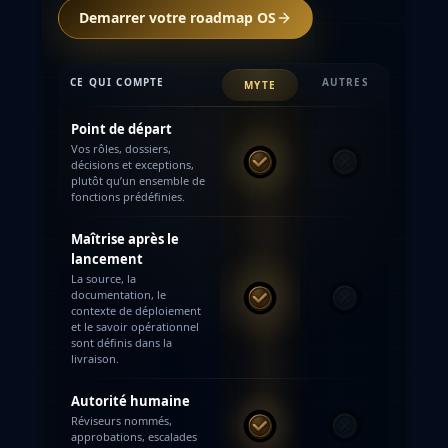
Demarrer votre roadmap OS
CE QUI COMPTE
AUTRES
MYTE
Point de départ
Vos rôles, dossiers,
décisions et exceptions,
MYTE
Autres
plutôt qu’un ensemble de
fonctions prédéfinies.
Maîtrise après le
lancement
La source, la
documentation, le
MYTE
Autres
contexte de déploiement
et le savoir opérationnel
sont définis dans la
livraison.
Autorité humaine
Réviseurs nommés,
MYTE
Autres
approbations, escalades