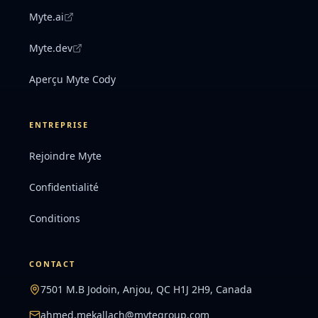
Myte.ai
Myte.dev
Aperçu Myte Cody
ENTREPRISE
Rejoindre Myte
Confidentialité
Conditions
CONTACT
7501 M.B Jodoin, Anjou, QC H1J 2H9, Canada
ahmed.mekallach@mytegroup.com