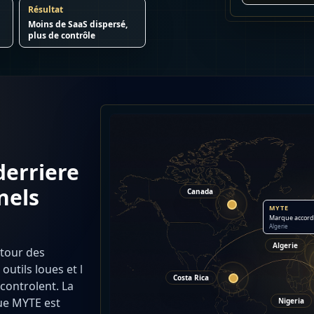
Résultat
Moins de SaaS dispersé,
plus de contrôle
derriere
nels
Canada
MYTE
Marque accord
Algerie
Algerie
utour des
outils loues et l
Costa Rica
controlent. La
que MYTE est
Nigeria