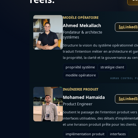
MODÈLE OPÉRATOIRE
Ahmed Mekallach
LinkedI
Fondateur & architecte
systèmes
Structure la vision du système opérationnel cli
traduit l’intention métier en architecture et ga
la propriété, la clarté et la gouvernance au cen
de la livraison.
propriété système
stratégie client
modèle opératoire
INGÉNIERIE PRODUIT
Mohamed Hamaida
LinkedI
Product Engineer
Soutient le passage de l’intention produit vers
interfaces utilisables, des détails d’implémenta
et une livraison produit prête pour les clients.
implémentation produit
interfaces