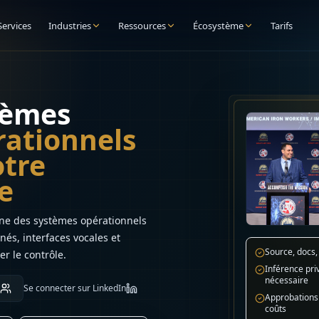
Services
Industries
Ressources
Écosystème
Tarifs
stèmes
rationnels
otre
e
igne des systèmes opérationnels
és, interfaces vocales et
Source, docs,
r le contrôle.
Inférence priv
nécessaire
Se connecter sur LinkedIn
Approbations 
coûts