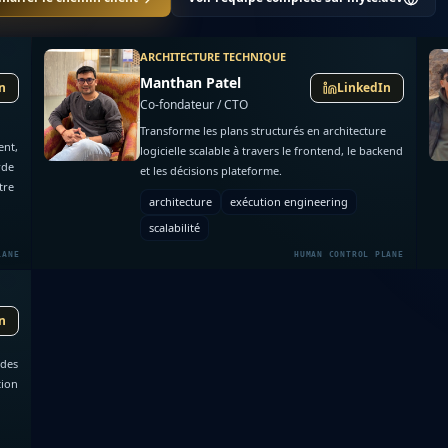
ARCHITECTURE TECHNIQUE
Manthan Patel
n
LinkedIn
Co-fondateur / CTO
Transforme les plans structurés en architecture
ent,
logicielle scalable à travers le frontend, le backend
rde
et les décisions plateforme.
tre
architecture
exécution engineering
scalabilité
n
 des
tion