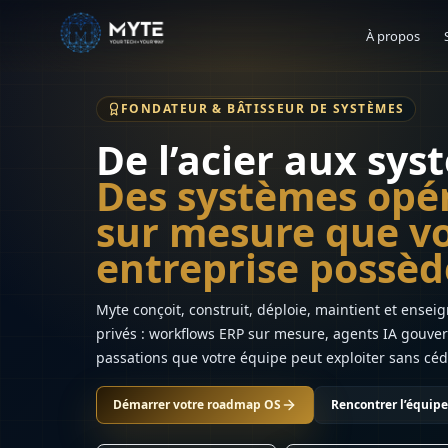
À propos
FONDATEUR & BÂTISSEUR DE SYSTÈMES
De l’acier aux sy
Des systèmes opé
sur mesure que v
entreprise possèd
Myte conçoit, construit, déploie, maintient et ense
privés : workflows ERP sur mesure, agents IA gouvern
passations que votre équipe peut exploiter sans céde
Démarrer votre roadmap OS
Rencontrer l’équipe