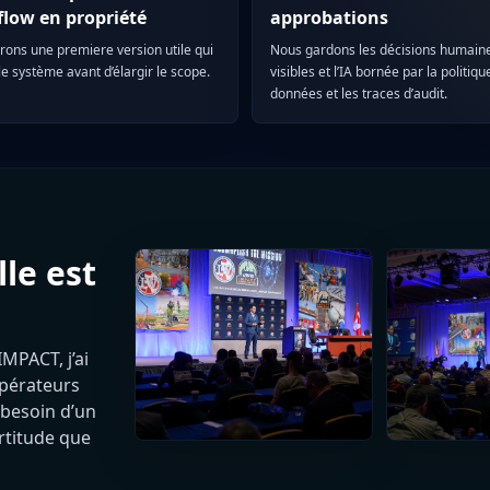
low en propriété
approbations
vrons une premiere version utile qui
Nous gardons les décisions humain
e système avant d’élargir le scope.
visibles et l’IA bornée par la politique
données et les traces d’audit.
le est
IMPACT, j’ai
opérateurs
 besoin d’un
ertitude que