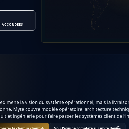
 ACCORDEES
d mène la vision du système opérationnel, mais la livraiso
onne. Myte couvre modèle opératoire, architecture technique
uit et ingénierie pour faire passer les systèmes client de l’i
marrer le chemin client
Voir l’équipe complète sur myte.dev