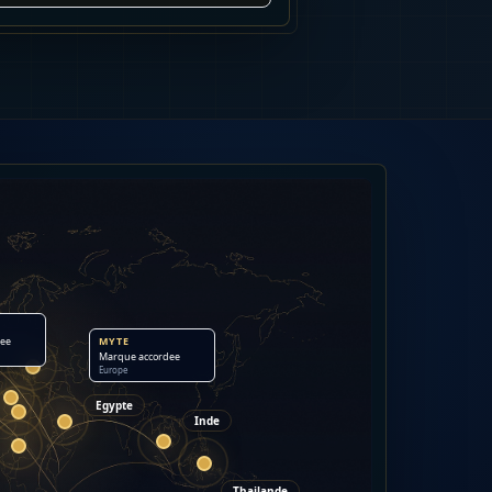
MYTE
ee
Marque accordee
Europe
Egypte
Inde
Thailande