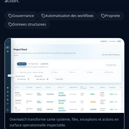
action.
Gouvernance
Automatisation des workflows
Propriete
Donnees structurees
Overwatch transforme sante systeme, files, exceptions et actions en
surface operationnelle inspectable.