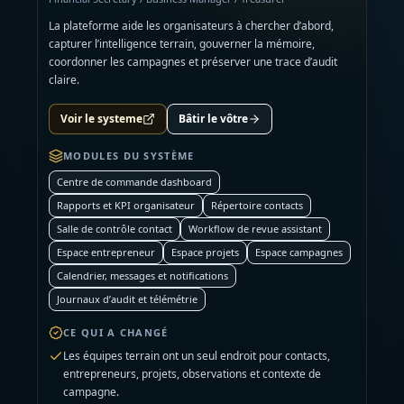
La plateforme aide les organisateurs à chercher d’abord,
capturer l’intelligence terrain, gouverner la mémoire,
coordonner les campagnes et préserver une trace d’audit
claire.
Voir le systeme
Bâtir le vôtre
MODULES DU SYSTÈME
Centre de commande dashboard
Rapports et KPI organisateur
Répertoire contacts
Salle de contrôle contact
Workflow de revue assistant
Espace entrepreneur
Espace projets
Espace campagnes
Calendrier, messages et notifications
Journaux d’audit et télémétrie
CE QUI A CHANGÉ
Les équipes terrain ont un seul endroit pour contacts,
entrepreneurs, projets, observations et contexte de
campagne.