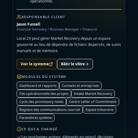
opérationnel.
RESPONSABLE CLIENT
Jason Fussell
Financial Secretary / Business Manager / Treasurer
Local 29 peut gérer Market Recovery depuis un espace
gouverné au lieu de dépendre de fichiers dispersés, de suivis
manuels et de mémoire.
Voir le systeme
Bâtir le vôtre
MODULES DU SYSTÈME
Dashboard et rapports
Contacts et entreprises
File opérationnelle des projets
Intake Market Recovery
Cycle des promissory notes
Centre Letter of Commitment
Registre des communications courriel
Espace trésorerie
Paramètres système
CE QUI A CHANGÉ
Les prochaines actions, éléments en retard, décisions