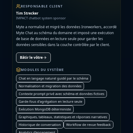
RESPONSABLE CLIENT
Tim Strecker
IMPACT chatbot system sponsor
Myte a normalisé et migré les données Ironworkers, accordé
Myte Chat au schéma du domaine et imposé une exécution
de base de données en lecture seule pour garder les
données sensibles dans la couche contrôlée par le client.
Bâtir le vôtre
MODULES DU SYSTÈME
Chat en langage naturel guidé par le schéma
Normalisation et migration des données
Contexte prompt privé avec schéma et données fictives
Garde-fous d’agrégation en lecture seule
Exécution MongoDB déterministe
Graphiques, tableaux, statistiques et réponses narratives
Historique de conversation
Workflow de revue feedback
Analytics d’engagement